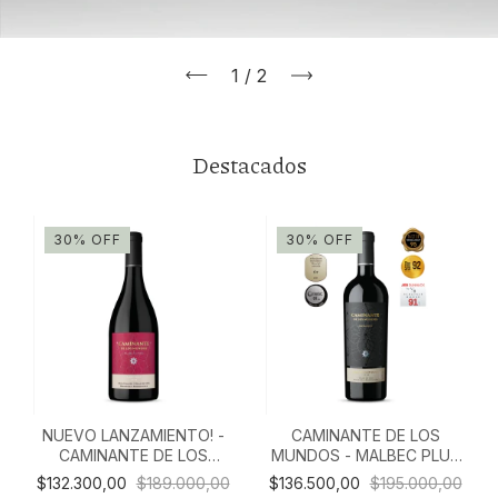
1
/
2
Destacados
30
%
OFF
30
%
OFF
NUEVO LANZAMIENTO! -
CAMINANTE DE LOS
CAMINANTE DE LOS
MUNDOS - MALBEC PLUS
MUNDOS - PINOT NOIR
ULTRA (caja de madera X
$132.300,00
$189.000,00
$136.500,00
$195.000,00
PLUS ULTRA (caja de
3)